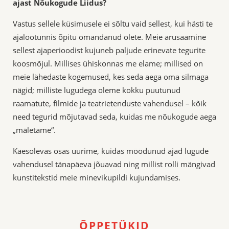
ajast Nõukogude Liidus?
Vastus sellele küsimusele ei sõltu vaid sellest, kui hästi te
ajalootunnis õpitu omandanud olete. Meie arusaamine
sellest ajaperioodist kujuneb paljude erinevate tegurite
koosmõjul. Millises ühiskonnas me elame; millised on
meie lähedaste kogemused, kes seda aega oma silmaga
nägid; milliste lugudega oleme kokku puutunud
raamatute, filmide ja teatrietenduste vahendusel – kõik
need tegurid mõjutavad seda, kuidas me nõukogude aega
„mäletame“.
Käesolevas osas uurime, kuidas möödunud ajad lugude
vahendusel tänapäeva jõuavad ning millist rolli mängivad
kunstitekstid meie minevikupildi kujundamises.
ÕPPETÜKID