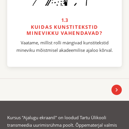
1.3
KUIDAS KUNSTITEKSTID
MINEVIKKU VAHENDAVAD?
Vaatame, millist rolli mängivad kunstitekstid
mineviku mõistmisel akadeemilise ajaloo kõrval.
chevron_right
Kursus "Ajalugu ekraanil" on loodud Tartu Ülikooli
transmeedia uurimisrühma poolt. Õppematerjal valmis