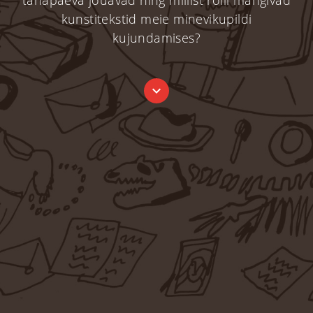
tänapäeva jõuavad ning millist rolli mängivad
kunstitekstid meie minevikupildi
kujundamises?
expand_more